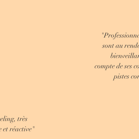
"Professionna
sont au rende
bienveill
compte de ses c
pistes co
ling, très
e et réactive"