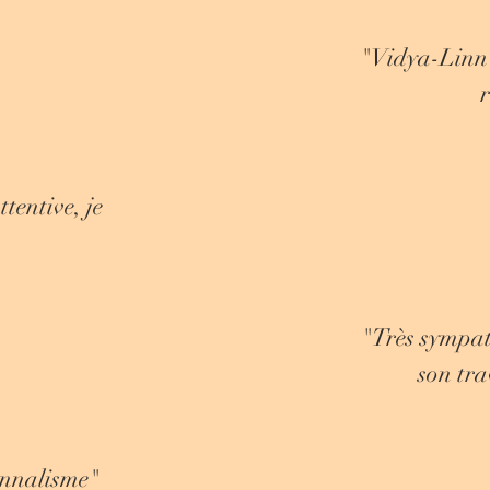
"Vidya-Linn e
r
ttentive, je
"Très sympat
son tr
onnalisme"